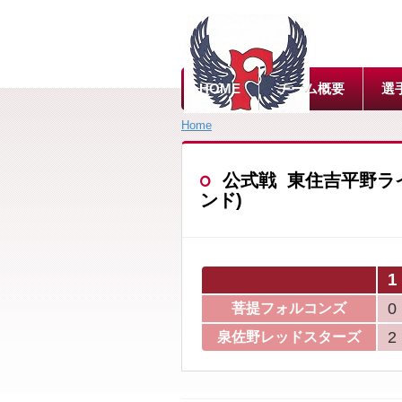
HOME
チーム概要
選
Home
公式戦 東住吉平野ライオン
ンド)
1
0
菩提フォルコンズ
2
泉佐野レッドスターズ