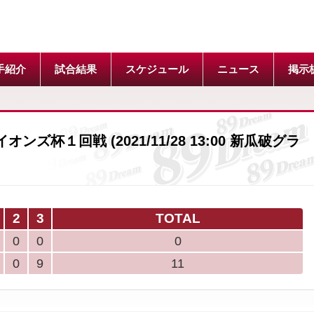
手紹介
試合結果
スケジュール
ニュース
掲示
ズ杯１回戦 (2021/11/28 13:00 新瓜破グラ
2
3
TOTAL
0
0
0
0
9
11