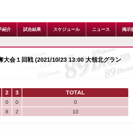
手紹介
試合結果
スケジュール
ニュース
掲示
１回戦 (2021/10/23 13:00 大領北グラン
2
3
TOTAL
0
0
0
8
2
10