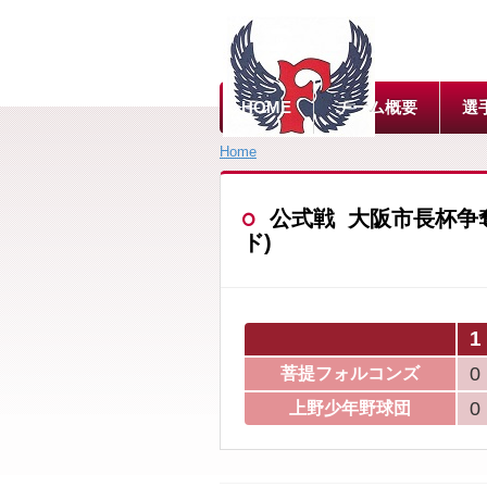
HOME
チーム概要
選
Home
公式戦 大阪市長杯争奪大会
ド)
1
0
菩提フォルコンズ
0
上野少年野球団