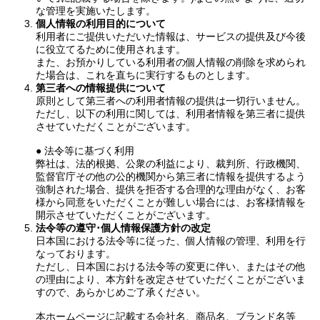
な管理を実施いたします。
個人情報の利用目的について
利用者にご提供いただいた情報は、サービスの提供及び今後
に役立てるために使用されます。
また、お預かりしている利用者の個人情報の削除を求められ
た場合は、これを直ちに実行するものとします。
第三者への情報提供について
原則として第三者への利用者情報の提供は一切行いません。
ただし、以下の利用に関しては、利用者情報を第三者に提供
させていただくことがございます。
● 法令等に基づく利用
弊社は、法的根拠、公衆の利益により、裁判所、行政機関、
監督官庁その他の公的機関から第三者に情報を提供するよう
強制された場合、提供を拒否する合理的な理由がなく、お客
様から同意をいただくことが難しい場合には、お客様情報を
開示させていただくことがございます。
法令等の遵守･個人情報保護方針の改定
日本国における法令等に従った、個人情報の管理、利用を行
なっております。
ただし、日本国における法令等の変更に伴い、またはその他
の理由により、本方針を改定させていただくことがございま
すので、あらかじめご了承ください。
本ホームページに記載する会社名、商品名、ブランド名等